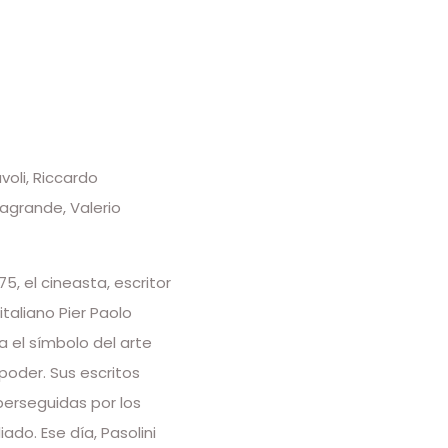
voli, Riccardo
lagrande, Valerio
5, el cineasta, escritor
 italiano Pier Paolo
a el símbolo del arte
 poder. Sus escritos
perseguidas por los
do. Ese día, Pasolini