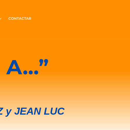
CONTACTAR
 A…”
 y JEAN LUC