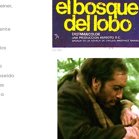
einer,
mente
los
l
oseído
as
 a