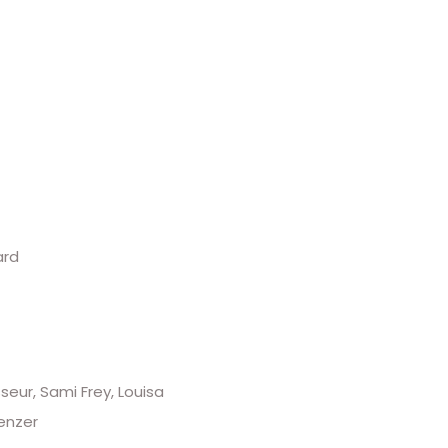
ard
eur, Sami Frey, Louisa
enzer