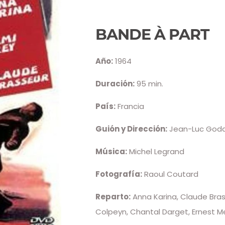
BANDE À PART
Año:
1964
Duración:
95 min.
País:
Francia
Guión y Dirección:
Jean-Luc God
Música:
Michel Legrand
Fotografía:
Raoul Coutard
Reparto:
Anna Karina, Claude Brass
Colpeyn, Chantal Darget, Ernest M