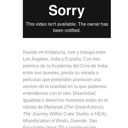
Nacido en Andalucía, vive y trabaja entre
Los Ángeles, India y España. Con tres
premios de la Academia del Cine de India
entre sus laureles, presta su mirada a
películas que pretenden promover una
version de la realidad en la que podemos
entendernos con el otro. Diversidad,
igualdad o derechos humanos están en el
núcleo de
Mahanati
(
The Great Actress
),
The Journey Within Coke Studio
, o
HEAL.
Miseducation of Bindu, Duende, San
Pacchattar
(Year 75) y
Virataparvam