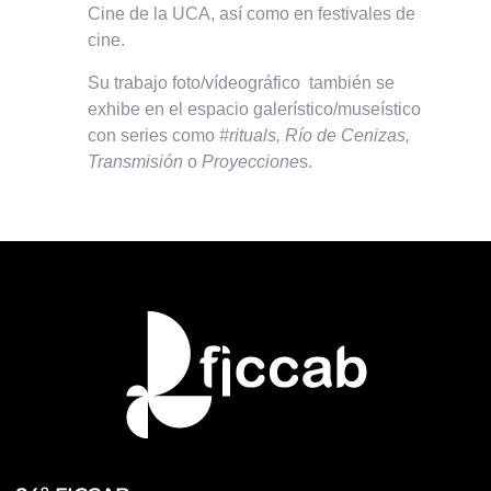
Cine de la UCA, así como en festivales de
cine.
Su trabajo foto/vídeográfico también se
exhibe en el espacio galerístico/museístico
con series como
#rituals, Río de Cenizas,
Transmisión
o
Proyeccione
s.