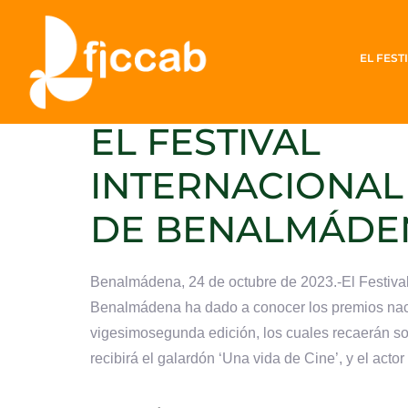
24 octubre, 2023
ANA BELÉN Y DA
EL FEST
ROVIRA, PREMI
EL FESTIVAL
INTERNACIONAL
DE BENALMÁDE
Benalmádena, 24 de octubre de 2023.-El Festival
Benalmádena ha dado a conocer los premios nac
vigesimosegunda edición, los cuales recaerán sob
recibirá el galardón ‘Una vida de Cine’, y el actor 