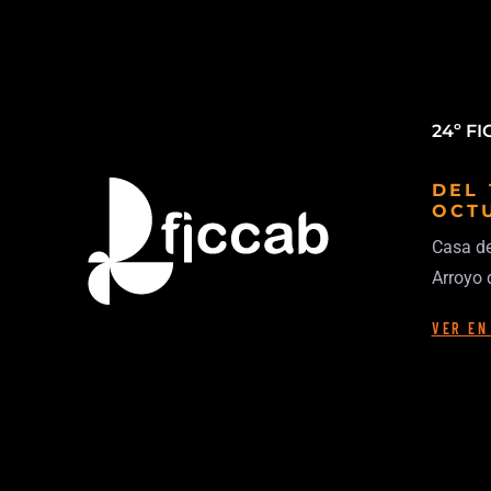
24º F
DEL 
OCT
Casa de
Arroyo 
VER EN