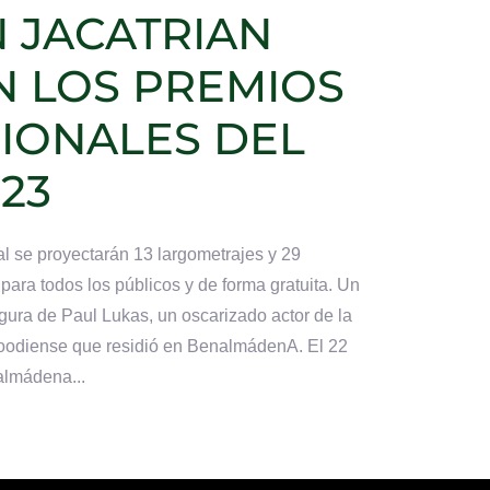
 JACATRIAN
N LOS PREMIOS
IONALES DEL
23
l se proyectarán 13 largometrajes y 29
para todos los públicos y de forma gratuita. Un
igura de Paul Lukas, un oscarizado actor de la
oodiense que residió en BenalmádenA. El 22
almádena...